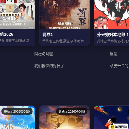
统2026
罚罪2
外来媳妇本地郎 1
王楚然,丞磊,唐晓天,胡意旋,马苏,崔奕,樊少皇,尤靖茹,张瑞涵,隋咏良,赫雷,...
黄景瑜,王传君,梁洁,李幼斌,萨日娜,张桐
阿松与阿暖
逐爱
我们愉快的好日子
顽皮千金的
更新至20260306期
更新至20260704期