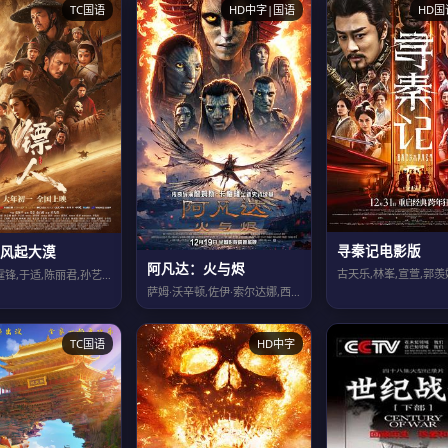
TC国语
HD中字|国语
HD国
寻秦记电影版
风起大漠
阿凡达：火与烬
吴京,谢霆锋,于适,陈丽君,孙艺洲,此沙,李云霄,梁家辉,张晋,惠英红,张译,李...
萨姆·沃辛顿,佐伊·索尔达娜,西格妮·韦弗,史蒂芬·朗,奥娜·卓别林,大卫·休里...
TC国语
HD中字