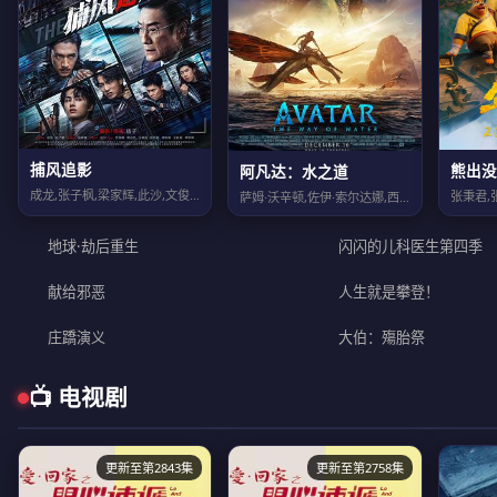
捕风追影
熊出没
阿凡达：水之道
成龙,张子枫,梁家辉,此沙,文俊辉,周政杰,王紫逸,郎月婷,林秋楠,王振威,李哲...
张秉君,
萨姆·沃辛顿,佐伊·索尔达娜,西格妮·韦弗,史蒂芬·朗,克利夫·柯蒂斯,乔·大卫...
地球·劫后重生
闪闪的儿科医生第四季
献给邪恶
人生就是攀登！
庄蹻演义
大伯：殤胎祭
📺 电视剧
更新至第2843集
更新至第2758集