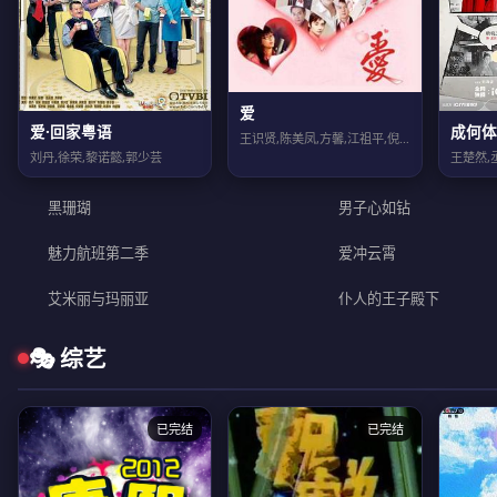
爱
爱·回家粤语
成何体
王识贤,陈美凤,方馨,江祖平,倪齐民,刘至翰,崔浩然
刘丹,徐荣,黎诺懿,郭少芸
黑珊瑚
男子心如钻
魅力航班第二季
爱冲云霄
艾米丽与玛丽亚
仆人的王子殿下
🎭 综艺
已完结
已完结