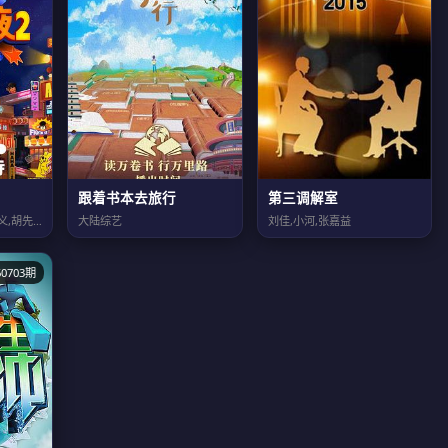
跟着书本去旅行
第三调解室
马东,大张伟,李诞,孟子义,胡先煦,张若昀,刘旸,吕严,土豆,王天放,滕哲,蒋龙...
大陆综艺
刘佳,小河,张嘉益
0703期