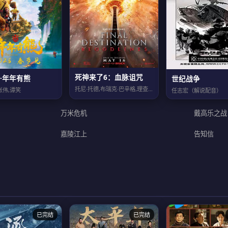
死神来了6：血脉诅咒
·年年有熊
世纪战争
托尼·托德,布瑞克·巴辛格,理查德·哈蒙,艾普尔·特莱克,莱亚·吉斯特德,凯特琳...
张伟,谭笑
任志宏（解说配音）
万米危机
戴高乐之战
嘉陵江上
告知信
已完结
已完结