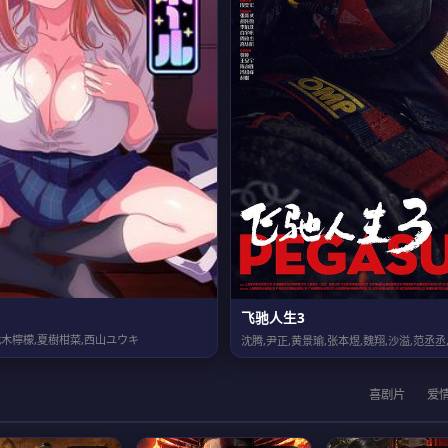
飞驰人生3
木檸檬,夏樹柑菜,西山ユウキ
喜剧片
爱