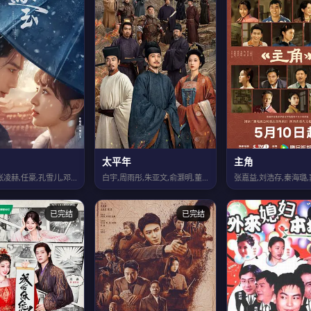
太平年
主角
田曦薇,张凌赫,任豪,孔雪儿,邓凯,李卿,喻钟黎,刘琳,严屹宽,岳旸,杜淳,谭凯...
白宇,周雨彤,朱亚文,俞灏明,董勇,倪大红,保剑锋,郝平,蒋恺,尤勇智,张晓晨,...
已完结
已完结