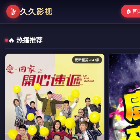
久久影视
🎬
🏠 首
🔥 热播推荐
更新至第2843集