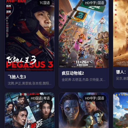
TC国语
HD中字|国语
镖人：
疯狂动物城2
飞驰人生3
金妮弗·古德温,杰森·贝特曼,关继威,福琼·费姆斯特,安迪·萨姆伯格,大卫·斯特...
沈腾,尹正,黄景瑜,张本煜,魏翔,沙溢,范丞丞,孙艺洲,段奕宏,张新成,胡先煦,...
HD国语|粤语
HD中字|国语