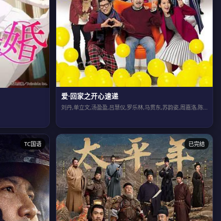
爱·回家之开心速递
刘丹,单立文,汤盈盈,吕慧仪,罗乐林,马贯东,苏韵姿,周嘉洛,陈浚霆,吴伟豪
TC国语
已完结