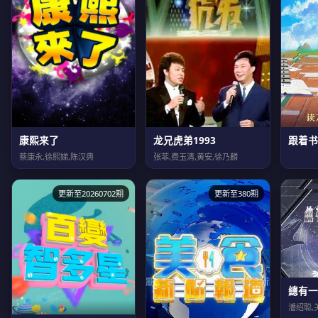
康熙来了
龙兄虎弟1993
跟着书
蔡康永,徐熙娣,陈汉典
张菲,费玉清,黄安,徐乃麟
更新至20260702期
更新至380期
總有一