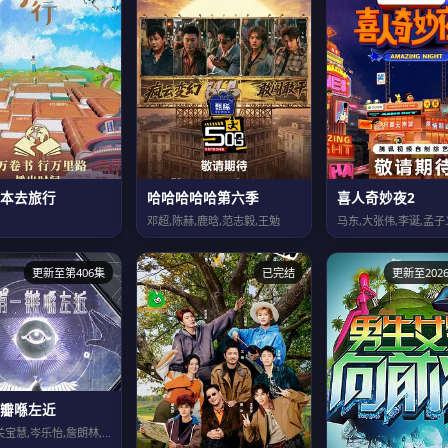
本去旅行
哈哈哈哈哈第六季
喜人奇妙夜2
邓超,陈赫,鹿晗,范志毅,王勉
更新至第406集
已完结
更新至2026
瓣喺左近
潘绍聪,关宝慧,岑乐怡,詹朗林,王颂茵,符致逸