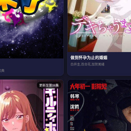
做到怀孕为止的婚姻
白井圭,百合花,加贺美绪
汉典
更新至第06集