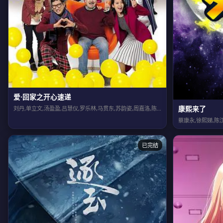
爱·回家之开心速递
康熙来了
刘丹,单立文,汤盈盈,吕慧仪,罗乐林,马贯东,苏韵姿,周嘉洛,陈浚霆,吴伟豪
蔡康永,徐熙娣,陈
已完结