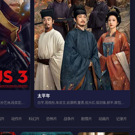
太平年
沈腾,尹正,黄景瑜,张本煜,魏翔,沙溢,范丞丞,孙艺洲,段奕宏,张新成,胡先煦,...
白宇,周雨彤,朱亚文,俞灏明,董勇,倪大红,保剑锋,郝平,蒋恺,尤勇智,张晓晨,...
情片
动作片
科幻片
恐怖片
战争片
剧情片
动画片
记录片