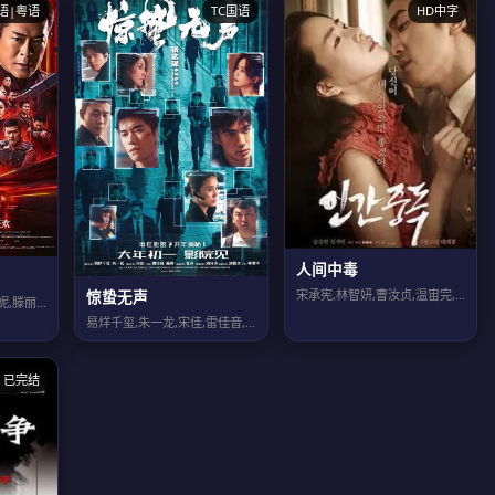
语|粤语
TC国语
HD中字
人间中毒
惊蛰无声
宋承宪,林智妍,曹汝贞,温宙完,柳海真,全慧珍,郑元中,金惠娜
古天乐,林峯,宣萱,郭羡妮,滕丽名,白百何,苗侨伟,张继聪,朱鉴然,吴樾,洪天明...
易烊千玺,朱一龙,宋佳,雷佳音,杨幂,张译,刘诗诗,刘耀文,林博洋,潘斌龙,姚安...
已完结