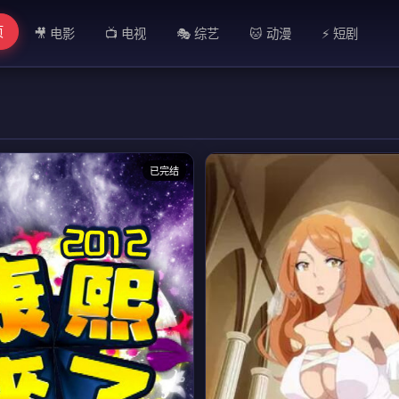
页
🎥 电影
📺 电视
🎭 综艺
🐱 动漫
⚡ 短剧
已完结