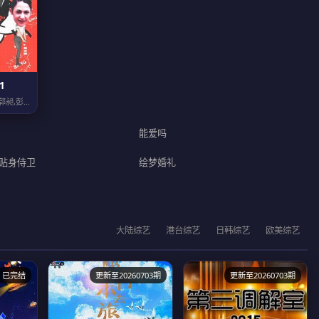
1
龚锦堂,黄锦裳,苏志丹,郭昶,彭新智,徐若琪,丁玲,虎艳芬,钱一莹,郝莲露,李俊...
能爱吗
贴身侍卫
绘梦婚礼
大陆综艺
港台综艺
日韩综艺
欧美综艺
已完结
更新至20260703期
更新至20260703期