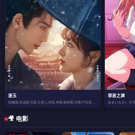
逐玉
罪恶之渊
田曦薇,张凌赫,任豪,孔雪儿,邓凯,李卿,喻钟黎,刘琳,严屹宽,岳旸,杜淳,谭凯...
あまいみるく,千代
🎥 电影