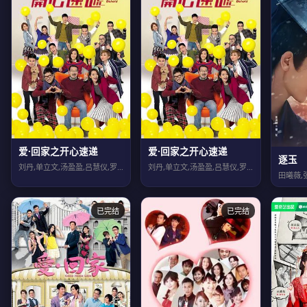
爱·回家之开心速递
爱·回家之开心速递
逐玉
刘丹,单立文,汤盈盈,吕慧仪,罗乐林,马贯东,苏韵姿,周嘉洛,陈浚霆,吴伟豪
刘丹,单立文,汤盈盈,吕慧仪,罗乐林,马贯东,苏韵姿,周嘉洛,陈浚霆,吴伟豪
已完结
已完结