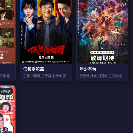
低智商犯罪
年少有为
张嘉益,刘浩存,秦海璐,窦骁,翟子路,王晓晨,扈耀之,王海燕,李泽锋,孙浩,姬他...
王骁,田曦薇,王传君,朱云峰,张瑞涵,姜冠南,马旭东,宋郁河,董宝石,雷佳音,扈...
彭昱畅,林允,刘冠麟,王天放,何瑞贤,吴俊霆,姚一奇,昌隆,叶祖新,杨新鸣,岳旸...
已完结