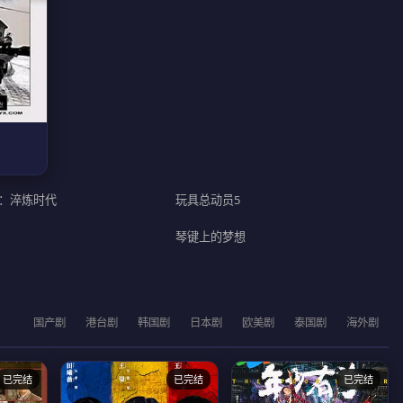
：淬炼时代
玩具总动员5
琴键上的梦想
国产剧
港台剧
韩国剧
日本剧
欧美剧
泰国剧
海外剧
已完结
已完结
已完结