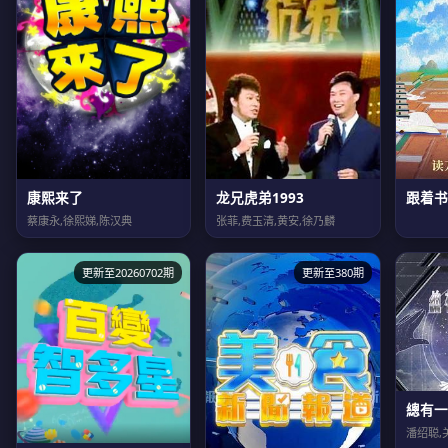
康熙来了
龙兄虎弟1993
跟着书
蔡康永,徐熙娣,陈汉典
张菲,费玉清,黄安,徐乃麟
更新至20260702期
更新至380期
總有一