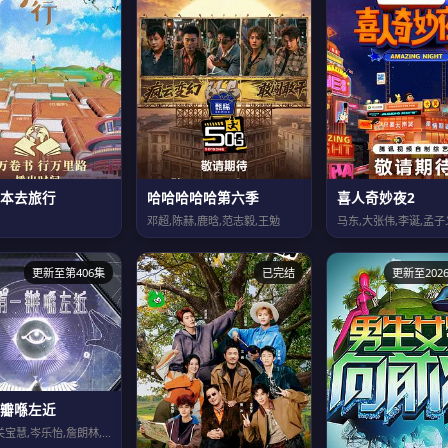
本去旅行
哈哈哈哈哈第六季
喜人奇妙夜2
邓超,陈赫,鹿晗,范志毅,王勉
更新至第406集
已完结
更新至2026
瓣喺左近
潘绍聪,关宝慧,岑乐怡,詹朗林,王颂茵,符致逸