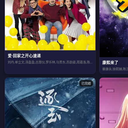
爱·回家之开心速递
康熙来了
刘丹,单立文,汤盈盈,吕慧仪,罗乐林,马贯东,苏韵姿,周嘉洛,陈浚霆,吴伟豪
蔡康永,徐熙娣,陈
已完结