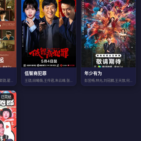
低智商犯罪
年少有为
张嘉益,刘浩存,秦海璐,窦骁,翟子路,王晓晨,扈耀之,王海燕,李泽锋,孙浩,姬他...
王骁,田曦薇,王传君,朱云峰,张瑞涵,姜冠南,马旭东,宋郁河,董宝石,雷佳音,扈...
彭昱畅,林允,刘冠麟,王天放,何瑞贤,吴俊霆,姚一奇,昌隆,叶祖新,杨新鸣,岳旸...
已完结