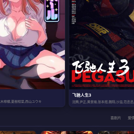
飞驰人生3
木檸檬,夏樹柑菜,西山ユウキ
喜剧片
爱