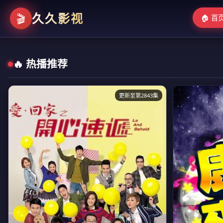
久久影视
🎬
🏠 首
🔥 热播推荐
更新至第2843集