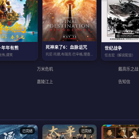
死神来了6：血脉诅咒
·年年有熊
世纪战争
托尼·托德,布瑞克·巴辛格,理查德·哈蒙,艾普尔·特莱克,莱亚·吉斯特德,凯特琳...
张伟,谭笑
任志宏（解说配音）
万米危机
戴高乐之战
嘉陵江上
告知信
已完结
已完结