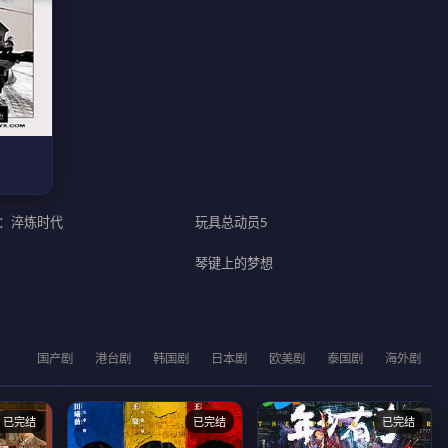
：淬炼时代
玩具总动员5
琴键上的梦想
国产剧
港台剧
韩国剧
日本剧
欧美剧
泰国剧
海外剧
已完结
已完结
已完结