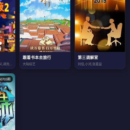
跟着书本去旅行
第三调解室
马东,大张伟,李诞,孟子义,胡先煦,张若昀,刘旸,吕严,土豆,王天放,滕哲,蒋龙...
大陆综艺
刘佳,小河,张嘉益
0703期