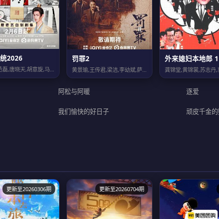
统2026
罚罪2
外来媳妇本地郎 1
王楚然,丞磊,唐晓天,胡意旋,马苏,崔奕,樊少皇,尤靖茹,张瑞涵,隋咏良,赫雷,...
黄景瑜,王传君,梁洁,李幼斌,萨日娜,张桐
阿松与阿暖
逐爱
我们愉快的好日子
顽皮千金的
更新至20260306期
更新至20260704期