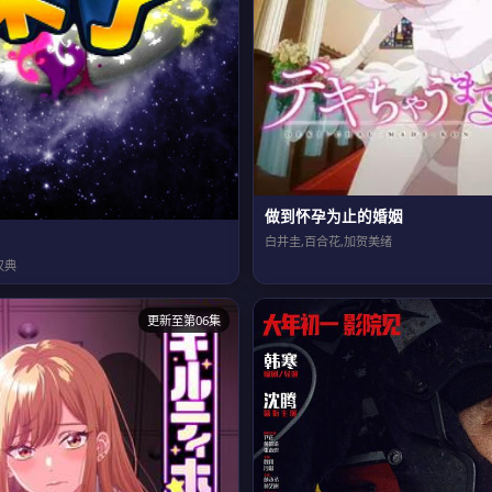
做到怀孕为止的婚姻
白井圭,百合花,加贺美绪
汉典
更新至第06集