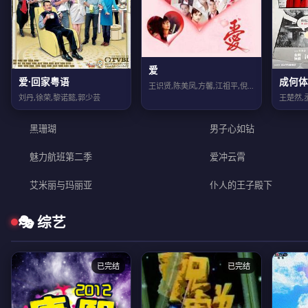
爱
爱·回家粤语
成何体
王识贤,陈美凤,方馨,江祖平,倪齐民,刘至翰,崔浩然
刘丹,徐荣,黎诺懿,郭少芸
黑珊瑚
男子心如钻
魅力航班第二季
爱冲云霄
艾米丽与玛丽亚
仆人的王子殿下
🎭 综艺
已完结
已完结