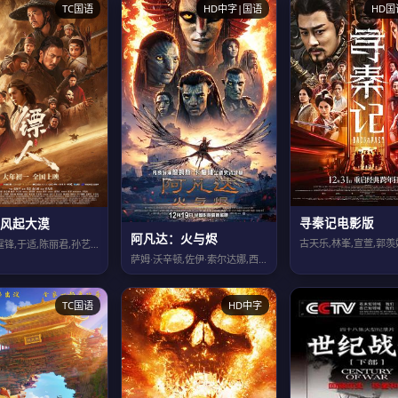
TC国语
HD中字|国语
HD国
寻秦记电影版
风起大漠
阿凡达：火与烬
吴京,谢霆锋,于适,陈丽君,孙艺洲,此沙,李云霄,梁家辉,张晋,惠英红,张译,李...
萨姆·沃辛顿,佐伊·索尔达娜,西格妮·韦弗,史蒂芬·朗,奥娜·卓别林,大卫·休里...
TC国语
HD中字