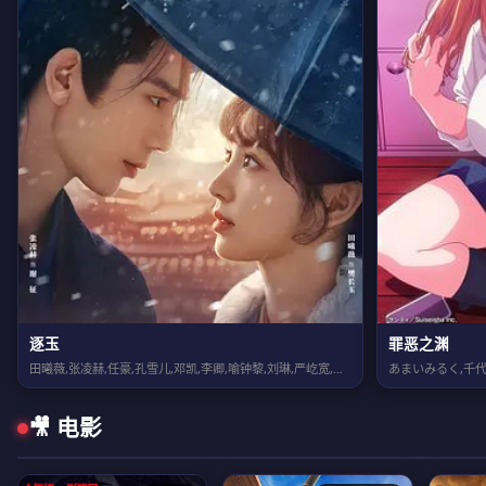
逐玉
罪恶之渊
田曦薇,张凌赫,任豪,孔雪儿,邓凯,李卿,喻钟黎,刘琳,严屹宽,岳旸,杜淳,谭凯...
あまいみるく,千代
🎥 电影