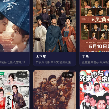
太平年
主角
田曦薇,张凌赫,任豪,孔雪儿,邓凯,李卿,喻钟黎,刘琳,严屹宽,岳旸,杜淳,谭凯...
白宇,周雨彤,朱亚文,俞灏明,董勇,倪大红,保剑锋,郝平,蒋恺,尤勇智,张晓晨,...
已完结
已完结