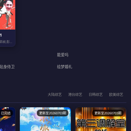
1
龚锦堂,黄锦裳,苏志丹,郭昶,彭新智,徐若琪,丁玲,虎艳芬,钱一莹,郝莲露,李俊...
能爱吗
贴身侍卫
绘梦婚礼
大陆综艺
港台综艺
日韩综艺
欧美综艺
已完结
更新至20260703期
更新至20260703期