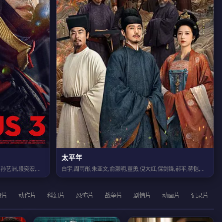
太平年
沈腾,尹正,黄景瑜,张本煜,魏翔,沙溢,范丞丞,孙艺洲,段奕宏,张新成,胡先煦,...
白宇,周雨彤,朱亚文,俞灏明,董勇,倪大红,保剑锋,郝平,蒋恺,尤勇智,张晓晨,...
情片
动作片
科幻片
恐怖片
战争片
剧情片
动画片
记录片