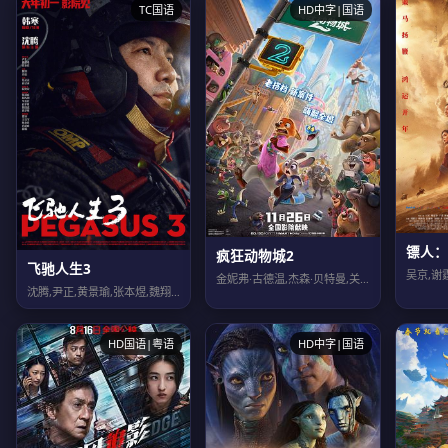
TC国语
HD中字|国语
镖人：
疯狂动物城2
飞驰人生3
金妮弗·古德温,杰森·贝特曼,关继威,福琼·费姆斯特,安迪·萨姆伯格,大卫·斯特...
沈腾,尹正,黄景瑜,张本煜,魏翔,沙溢,范丞丞,孙艺洲,段奕宏,张新成,胡先煦,...
HD国语|粤语
HD中字|国语