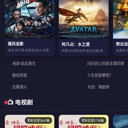
捕风追影
熊出没
阿凡达：水之道
成龙,张子枫,梁家辉,此沙,文俊辉,周政杰,王紫逸,郎月婷,林秋楠,王振威,李哲...
张秉君,
萨姆·沃辛顿,佐伊·索尔达娜,西格妮·韦弗,史蒂芬·朗,克利夫·柯蒂斯,乔·大卫...
地球·劫后重生
闪闪的儿科医生第四季
献给邪恶
人生就是攀登！
庄蹻演义
大伯：殤胎祭
📺 电视剧
更新至第2843集
更新至第2758集