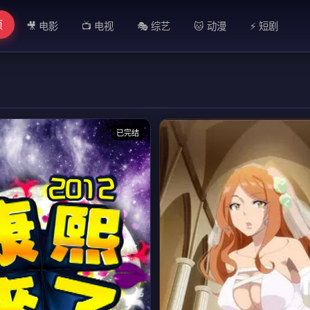
页
🎥 电影
📺 电视
🎭 综艺
🐱 动漫
⚡ 短剧
已完结