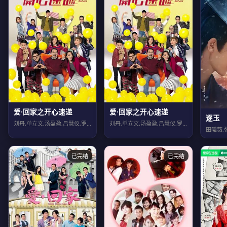
爱·回家之开心速递
爱·回家之开心速递
逐玉
刘丹,单立文,汤盈盈,吕慧仪,罗乐林,马贯东,苏韵姿,周嘉洛,陈浚霆,吴伟豪
刘丹,单立文,汤盈盈,吕慧仪,罗乐林,马贯东,苏韵姿,周嘉洛,陈浚霆,吴伟豪
已完结
已完结