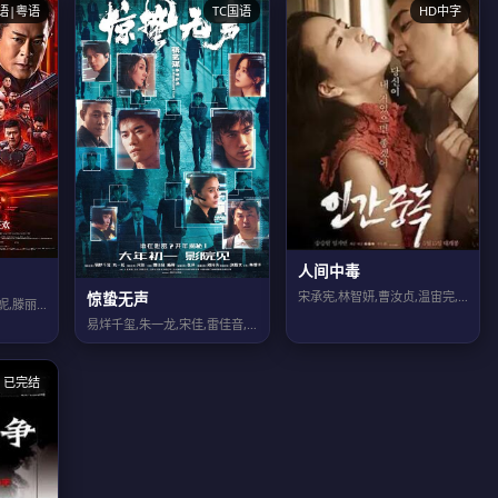
语|粤语
TC国语
HD中字
人间中毒
惊蛰无声
宋承宪,林智妍,曹汝贞,温宙完,柳海真,全慧珍,郑元中,金惠娜
古天乐,林峯,宣萱,郭羡妮,滕丽名,白百何,苗侨伟,张继聪,朱鉴然,吴樾,洪天明...
易烊千玺,朱一龙,宋佳,雷佳音,杨幂,张译,刘诗诗,刘耀文,林博洋,潘斌龙,姚安...
已完结