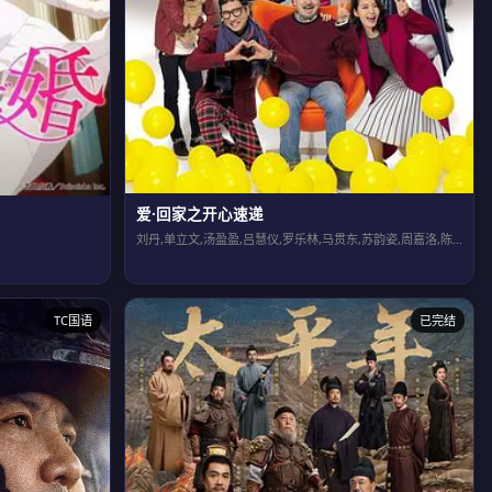
爱·回家之开心速递
刘丹,单立文,汤盈盈,吕慧仪,罗乐林,马贯东,苏韵姿,周嘉洛,陈浚霆,吴伟豪
TC国语
已完结